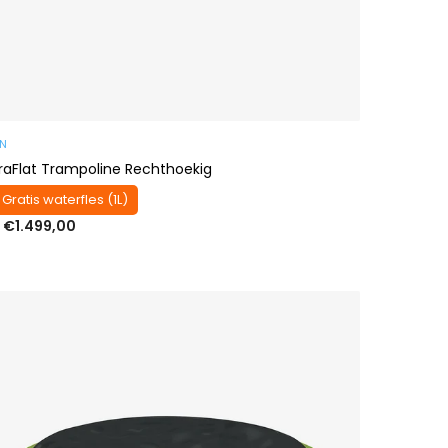
AN
traFlat Trampoline Rechthoekig
 Gratis waterfles (1L)
 €1.499,00