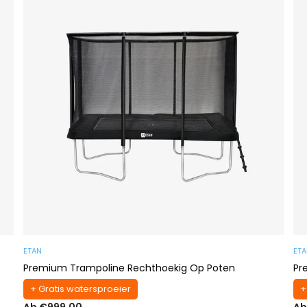
ETAN
ET
Premium Trampoline Rechthoekig Op Poten
Pr
+ Gratis watersproeier
+
Ab €999,00
Ab