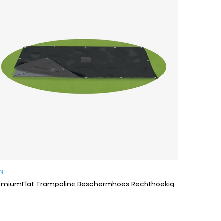
AN
emiumFlat Trampoline Beschermhoes Rechthoekig
 €99,00