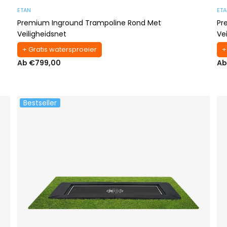
ETAN
ET
Premium Inground Trampoline Rond Met
Pr
Veiligheidsnet
Ve
+ Gratis watersproeier
+
Ab €799,00
Ab
Bestseller