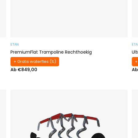
ETAN
ET
PremiumFlat Trampoline Rechthoekig
Ul
+ Gratis waterfles (1L)
+
Ab €849,00
Ab