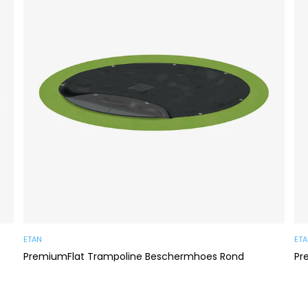
ETAN
ET
PremiumFlat Trampoline Beschermhoes Rond
Pr
Ab €89,00
Ab