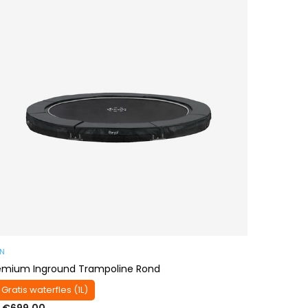
AN
emium Inground Trampoline Rond
 Gratis waterfles (1L)
 €699,00