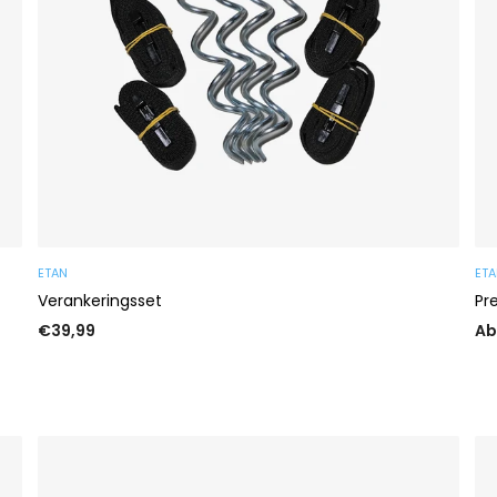
ETAN
ET
Verankeringsset
Pr
Normaler
€39,99
Ab
Preis