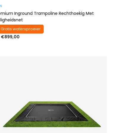
AN
emium Inground Trampoline Rechthoekig Met
iligheidsnet
 Gratis watersproeier
 €899,00