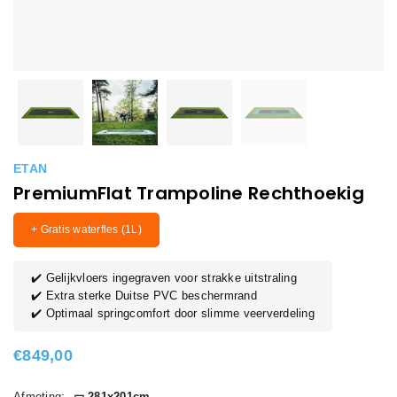
ETAN
PremiumFlat Trampoline Rechthoekig
+ Gratis waterfles (1L)
✔️ Gelijkvloers ingegraven voor strakke uitstraling
✔️ Extra sterke Duitse PVC beschermrand
✔️ Optimaal springcomfort door slimme veerverdeling
€849,00
Normaler
Preis
Afmeting:
▭ 281x201cm