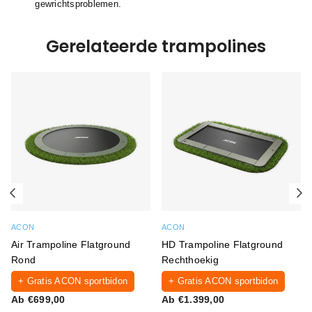
gewrichtsproblemen.
Gerelateerde trampolines
Previous
N
ACON
ACON
Air Trampoline Flatground
HD Trampoline Flatground
Rond
Rechthoekig
+ Gratis ACON sportbidon
+ Gratis ACON sportbidon
Ab €699,00
Ab €1.399,00