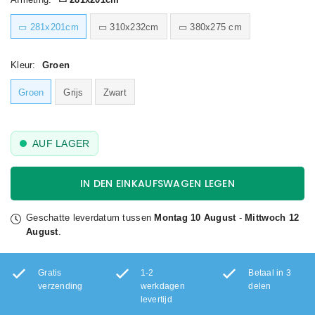
▭ 281x201cm
▭ 310x232cm
▭ 380x275 cm
Kleur:
Groen
Groen
Grijs
Zwart
AUF LAGER
IN DEN EINKAUFSWAGEN LEGEN
Geschatte leverdatum tussen
Montag 10 August
-
Mittwoch 12
August
.
Gratis
1-2
Betaal in 3
verzending
werkdagen
delen
levertijd