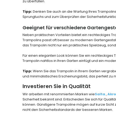
zu überfüllen.
Tipp:
Denken Sie auch an die Wartung Ihres Trampolins.
Sprungtuchs und zum Überprüfen der Sicherheitsfunktion
Geeignet für verschiedene Gartenges
Neben praktischen Vorteilen bietet ein rechteckiges Tr
Trampolins passt oft besser zu modernen Gartengestalt
das Trampolin nicht nur ein praktisches Spielzeug, so
Für einen eleganten Look können Sie ein rechteckiges T
Trampolin nahtlos in Ihren Garten einfügt und ein mode
Tipp:
Wenn Sie das Trampolin in Ihrem Garten vergraben
und minimalistisches Erscheinungsbild, das perfekt zu
Investieren Sie in Qualität
Wir arbeiten mit renommierten Marken wie
Salta
,
Akr
Sicherheit bekannt sind. Entscheiden Sie sich für Quali
können. Günstigere Trampoline mögen auf kurze Sicht zw
nicht den Sicherheitsstandards der besseren Marken.