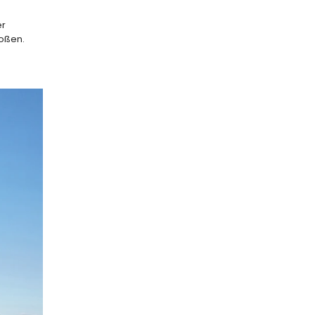
er
oßen.