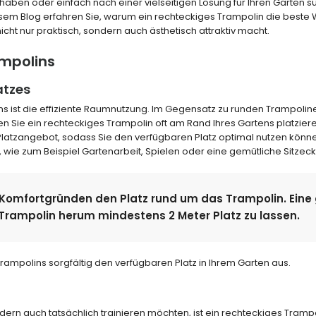
 haben oder einfach nach einer vielseitigen Lösung für Ihren Garten s
iesem Blog erfahren Sie, warum ein rechteckiges Trampolin die beste 
icht nur praktisch, sondern auch ästhetisch attraktiv macht.
ampolins
atzes
ns ist die effiziente Raumnutzung. Im Gegensatz zu runden Trampolinen
n Sie ein rechteckiges Trampolin oft am Rand Ihres Gartens platzieren
Platzangebot, sodass Sie den verfügbaren Platz optimal nutzen könn
, wie zum Beispiel Gartenarbeit, Spielen oder eine gemütliche Sitzeck
 Komfortgründen den Platz rund um das Trampolin. Eine
Trampolin herum mindestens 2 Meter Platz zu lassen.
ampolins sorgfältig den verfügbaren Platz in Ihrem Garten aus.
rn auch tatsächlich trainieren möchten, ist ein rechteckiges Trampo