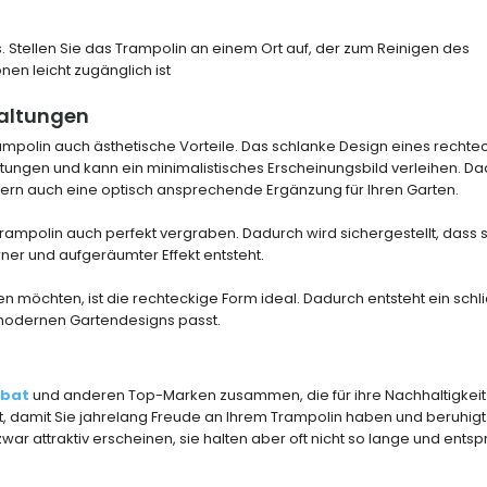
 Stellen Sie das Trampolin an einem Ort auf, der zum Reinigen des
en leicht zugänglich ist
taltungen
ampolin auch ästhetische Vorteile. Das schlanke Design eines rechte
ungen und kann ein minimalistisches Erscheinungsbild verleihen. Dad
ndern auch eine optisch ansprechende Ergänzung für Ihren Garten.
rampolin auch perfekt vergraben. Dadurch wird sichergestellt, dass 
rner und aufgeräumter Effekt entsteht.
 möchten, ist die rechteckige Form ideal. Dadurch entsteht ein schl
 modernen Gartendesigns passt.
obat
und anderen Top-Marken zusammen, die für ihre Nachhaltigkeit
tät, damit Sie jahrelang Freude an Ihrem Trampolin haben und beruhig
ar attraktiv erscheinen, sie halten aber oft nicht so lange und ents