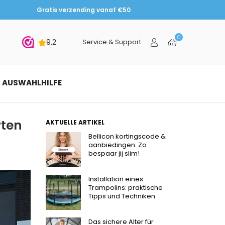
Gratis verzending vanaf €50
0
chen
Service & Support
AUSWAHLHILFE
rten
AKTUELLE ARTIKEL
Bellicon kortingscode &
aanbiedingen: Zo
bespaar jij slim!
Installation eines
Trampolins: praktische
Tipps und Techniken
Das sichere Alter für