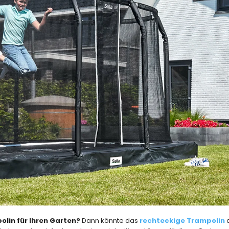
lin für Ihren Garten?
Dann könnte das
rechteckige Trampolin
d