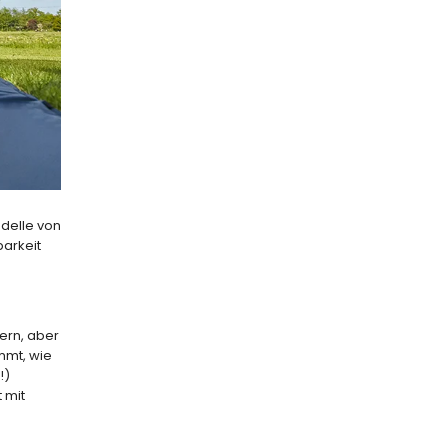
odelle von
barkeit
dern, aber
mmt, wie
!)
 mit