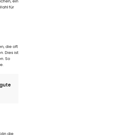
uchen, ein
Wahl für
, die oft
. Dies ist
en. So
e.
 gute
lin die