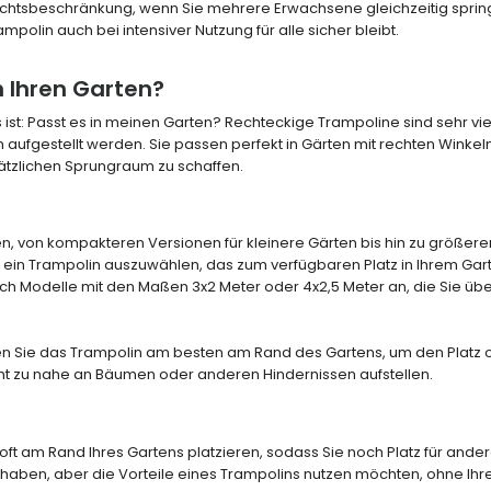
ichtsbeschränkung, wenn Sie mehrere Erwachsene gleichzeitig spri
mpolin auch bei intensiver Nutzung für alle sicher bleibt.
n Ihren Garten?
ist: Passt es in meinen Garten? Rechteckige Trampoline sind sehr viel
aufgestellt werden. Sie passen perfekt in Gärten mit rechten Winkel
ätzlichen Sprungraum zu schaffen.
n, von kompakteren Versionen für kleinere Gärten bis hin zu größere
h, ein Trampolin auszuwählen, das zum verfügbaren Platz in Ihrem Gar
ch Modelle mit den Maßen 3x2 Meter oder 4x2,5 Meter an, die Sie übe
ren Sie das Trampolin am besten am Rand des Gartens, um den Platz 
nicht zu nahe an Bäumen oder anderen Hindernissen aufstellen.
ft am Rand Ihres Gartens platzieren, sodass Sie noch Platz für ande
latz haben, aber die Vorteile eines Trampolins nutzen möchten, ohne Ih