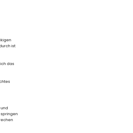
ckigen
urch ist
sich das
ichtes
 und
t springen
prechen