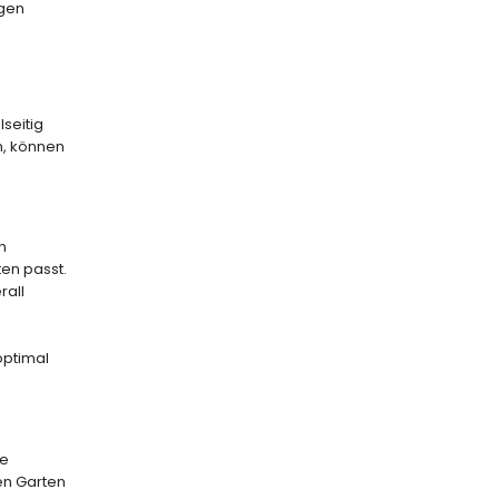
ngen
seitig
n, können
n
ten passt.
rall
optimal
re
ren Garten