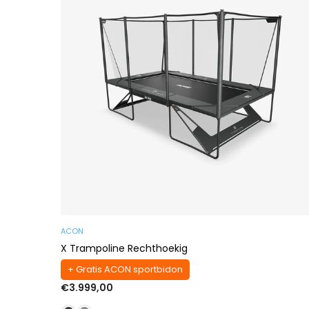
ACON
X Trampoline Rechthoekig
+ Gratis ACON sportbidon
Standaard
€3.999,00
prijs