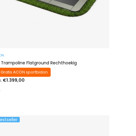
ON
 Trampoline Flatground Rechthoekig
 Gratis ACON sportbidon
a. €1.399,00
estseller