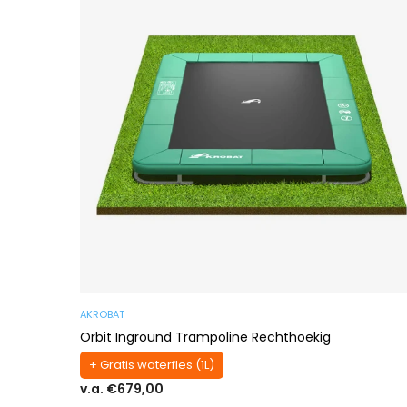
AKROBAT
Orbit Inground Trampoline Rechthoekig
+ Gratis waterfles (1L)
v.a. €679,00