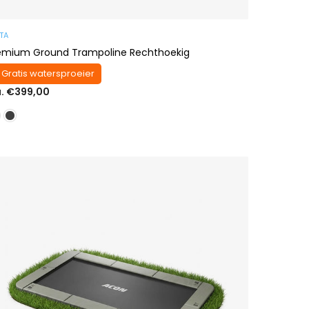
TA
emium Ground Trampoline Rechthoekig
 Gratis watersproeier
a. €399,00