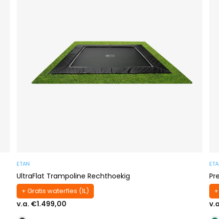
ETAN
ET
UltraFlat Trampoline Rechthoekig
Pr
+ Gratis waterfles (1L)
+
v.a. €1.499,00
v.