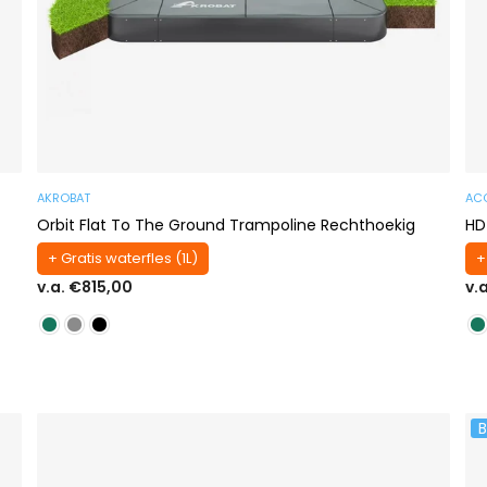
AKROBAT
AC
Orbit Flat To The Ground Trampoline Rechthoekig
HD
+ Gratis waterfles (1L)
+
v.a. €815,00
v.
B