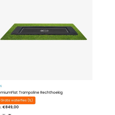
AN
emiumFlat Trampoline Rechthoekig
 Gratis waterfles (1L)
a. €849,00