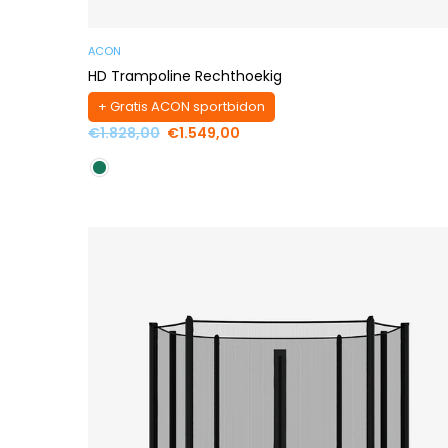
ACON
HD Trampoline Rechthoekig
+ Gratis ACON sportbidon
Standaard
€1.828,00
€1.549,00
prijs