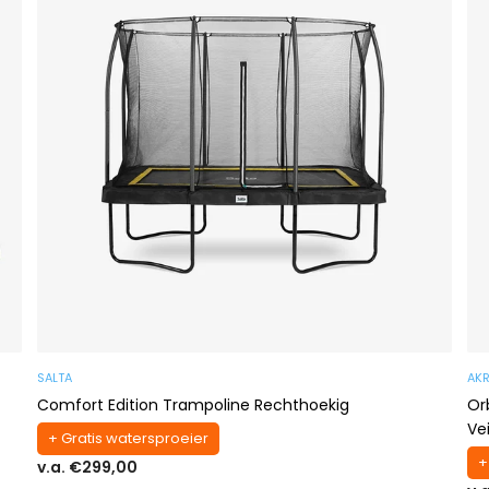
SALTA
AK
Comfort Edition Trampoline Rechthoekig
Or
Ve
+ Gratis watersproeier
+
v.a. €299,00