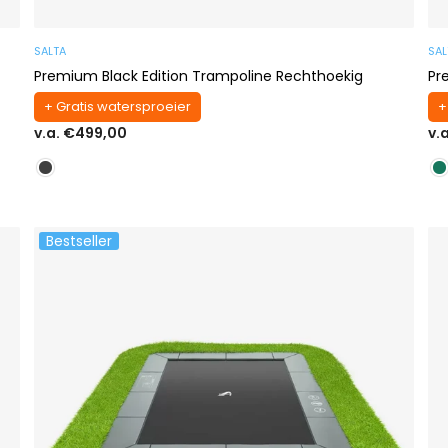
SALTA
SAL
Premium Black Edition Trampoline Rechthoekig
Pr
+ Gratis watersproeier
+
v.a. €499,00
v.
Bestseller