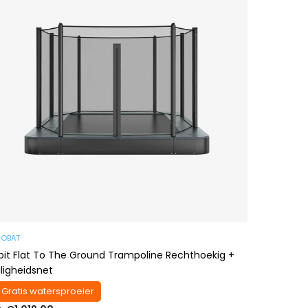
ROBAT
bit Flat To The Ground Trampoline Rechthoekig +
iligheidsnet
 Gratis watersproeier