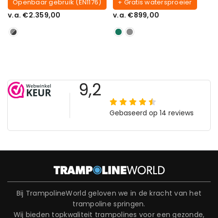
Openbaar gebruik (EN1176)
+ Gratis watersproeier
v.a. €2.359,00
v.a. €899,00
Bij TrampolineWorld geloven we in de kracht van het
trampoline springen.
Wij bieden topkwaliteit trampolines voor een gezonde,