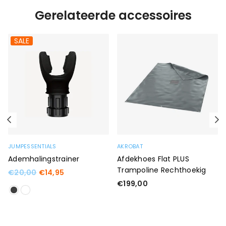
Gerelateerde accessoires
SALE
Previous
N
JUMPESSENTIALS
AKROBAT
Ademhalingstrainer
Afdekhoes Flat PLUS
Trampoline Rechthoekig
Standaard
€20,00
€14,95
prijs
Standaard
€199,00
prijs