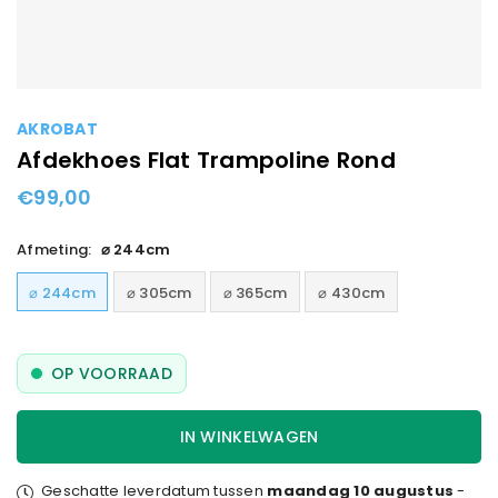
AKROBAT
Afdekhoes Flat Trampoline Rond
€99,00
Standaard
prijs
Afmeting:
⌀ 244cm
⌀ 244cm
⌀ 305cm
⌀ 365cm
⌀ 430cm
OP VOORRAAD
IN WINKELWAGEN
Geschatte leverdatum tussen
maandag 10 augustus
-