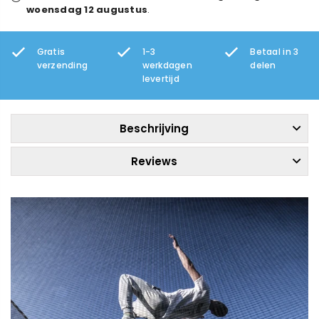
woensdag 12 augustus
.
Gratis
1-3
Betaal in 3
verzending
werkdagen
delen
levertijd
Beschrijving
Reviews