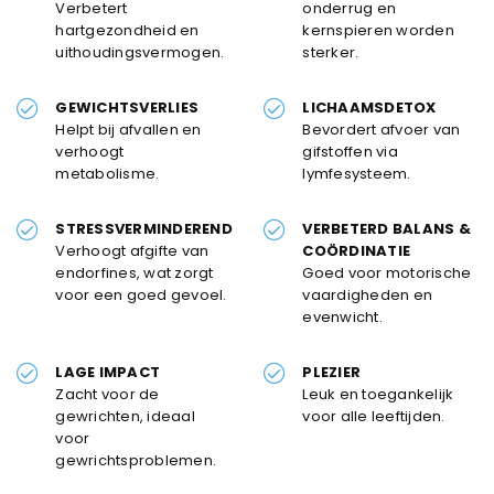
Verbetert
onderrug en
hartgezondheid en
kernspieren worden
uithoudingsvermogen.
sterker.
GEWICHTSVERLIES
LICHAAMSDETOX
Helpt bij afvallen en
Bevordert afvoer van
verhoogt
gifstoffen via
metabolisme.
lymfesysteem.
STRESSVERMINDEREND
VERBETERD BALANS &
Verhoogt afgifte van
COÖRDINATIE
endorfines, wat zorgt
Goed voor motorische
voor een goed gevoel.
vaardigheden en
evenwicht.
LAGE IMPACT
PLEZIER
Zacht voor de
Leuk en toegankelijk
gewrichten, ideaal
voor alle leeftijden.
voor
gewrichtsproblemen.