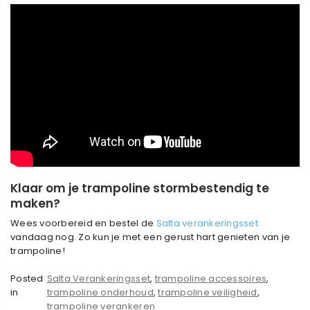
Klaar om je trampoline stormbestendig te
maken?
Wees voorbereid en bestel de
Salta verankeringsset
vandaag nog. Zo kun je met een gerust hart genieten van je
trampoline!
Posted
Salta Verankeringsset
,
trampoline accessoires
,
in
trampoline onderhoud
,
trampoline veiligheid
,
trampoline verankeren