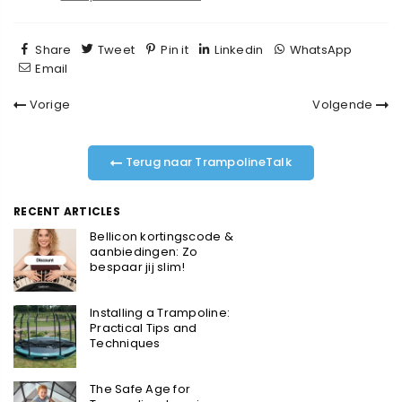
Share
Tweet
Pin it
Linkedin
WhatsApp
Email
Vorige
Volgende
Terug naar TrampolineTalk
RECENT ARTICLES
Bellicon kortingscode &
aanbiedingen: Zo
bespaar jij slim!
Installing a Trampoline:
Practical Tips and
Techniques
The Safe Age for